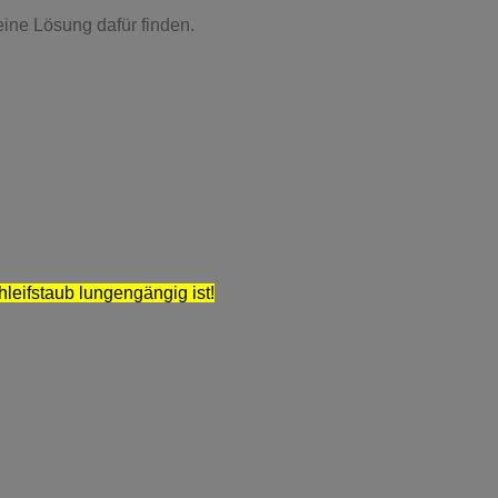
eine Lösung dafür finden.
hleifstaub lungengängig ist!