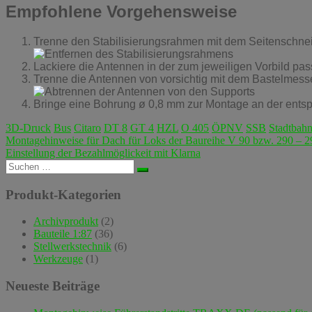
Empfohlene Vorgehensweise
Trenne den Stabilisierungsrahmen mit dem Seitenschnei
Lackiere die Antennen in der zum jeweiligen Vorbild pa
Trenne die Antennen von vorsichtig mit dem Bastelmesser
Bringe eine Bohrung ø 0,8 mm zur Montage an der entspr
3D-Druck
Bus
Citaro
DT 8
GT 4
HZL
O 405
ÖPNV
SSB
Stadtbah
Beitragsnavigation
Montagehinweise für Dach für Loks der Baureihe V 90 bzw. 290 – 
Einstellung der Bezahlmöglickeit mit Klarna
Suchen
nach:
Produkt-Kategorien
Archivprodukt
(2)
Bauteile 1:87
(36)
Stellwerkstechnik
(6)
Werkzeuge
(1)
Neueste Beiträge