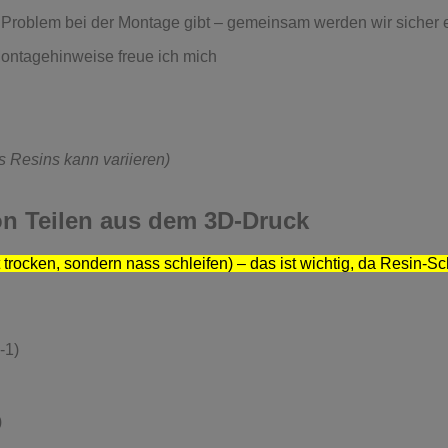
ein Problem bei der Montage gibt – gemeinsam werden wir sicher 
ontagehinweise freue ich mich
s Resins kann variieren)
on Teilen aus dem 3D-Druck
t trocken, sondern nass schleifen) – das ist wichtig, da Resin-Sc
-1)
)