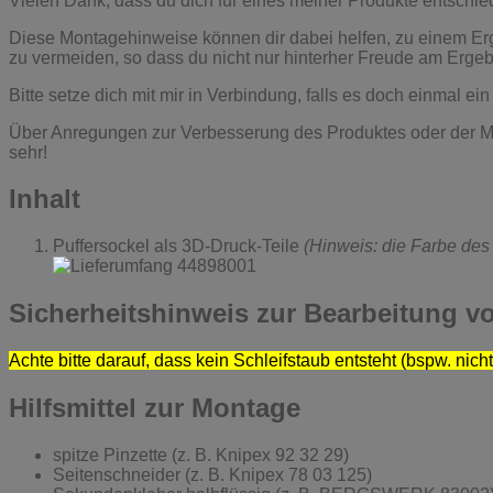
Vielen Dank, dass du dich für eines meiner Produkte entschie
Diese Montagehinweise können dir dabei helfen, zu einem Erge
zu vermeiden, so dass du nicht nur hinterher Freude am Erge
Bitte setze dich mit mir in Verbindung, falls es doch einmal 
Über Anregungen zur Verbesserung des Produktes oder der M
sehr!
Inhalt
Puffersockel als 3D-Druck-Teile
(Hinweis: die Farbe des
Sicherheitshinweis zur Bearbeitung v
Achte bitte darauf, dass kein Schleifstaub entsteht (bspw. nich
Hilfsmittel zur Montage
spitze Pinzette (z. B. Knipex 92 32 29)
Seitenschneider (z. B. Knipex 78 03 125)