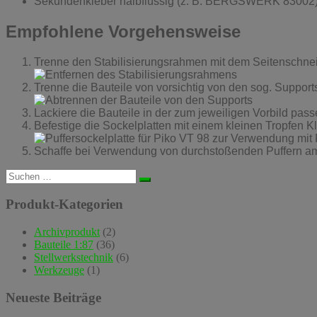
Sekundenkleber halbflüssig (z. B. BERGSWERK 83002
Empfohlene Vorgehensweise
Trenne den Stabilisierungsrahmen mit dem Seitenschnei
Trenne die Bauteile von vorsichtig von den sog. Support
Lackiere die Bauteile in der zum jeweiligen Vorbild pas
Befestige die Sockelplatten mit einem kleinen Tropfen Kl
Schaffe bei Verwendung von durchstoßenden Puffern am 
Suchen
nach:
Produkt-Kategorien
Archivprodukt
(2)
Bauteile 1:87
(36)
Stellwerkstechnik
(6)
Werkzeuge
(1)
Neueste Beiträge