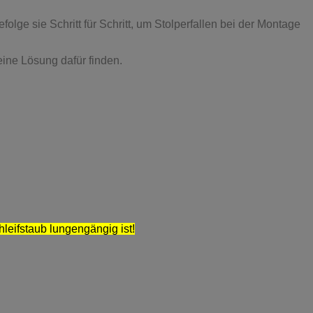
ge sie Schritt für Schritt, um Stolperfallen bei der Montage
eine Lösung dafür finden.
hleifstaub lungengängig ist!