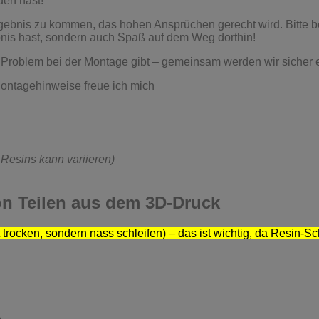
den hast!
bnis zu kommen, das hohen Ansprüchen gerecht wird. Bitte befol
bnis hast, sondern auch Spaß auf dem Weg dorthin!
ein Problem bei der Montage gibt – gemeinsam werden wir sicher 
ontagehinweise freue ich mich
 Resins kann variieren)
on Teilen aus dem 3D-Druck
t trocken, sondern nass schleifen) – das ist wichtig, da Resin-Sc