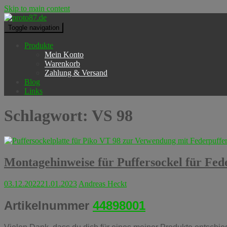
Skip to main content
Toggle navigation
Produkte
Mein Konto
Warenkorb
Zahlung & Versand
Blog
Links
Schlagwort:
VS 98
Montagehinweise für Puffersockel für Fed
03.12.2022
21.01.2023
Andreas Heckt
Artikelnummer
44898001