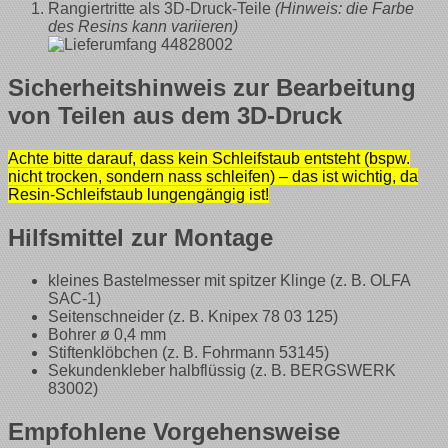
Rangiertritte als 3D-Druck-Teile
(Hinweis: die Farbe
des Resins kann variieren)
Sicherheitshinweis zur Bearbeitung
von Teilen aus dem 3D-Druck
Achte bitte darauf, dass kein Schleifstaub entsteht (bspw.
nicht trocken, sondern nass schleifen) – das ist wichtig, da
Resin-Schleifstaub lungengängig ist!
Hilfsmittel zur Montage
kleines Bastelmesser mit spitzer Klinge (z. B. OLFA
SAC-1)
Seitenschneider (z. B. Knipex 78 03 125)
Bohrer ø 0,4 mm
Stiftenklöbchen (z. B. Fohrmann 53145)
Sekundenkleber halbflüssig (z. B. BERGSWERK
83002)
Empfohlene Vorgehensweise