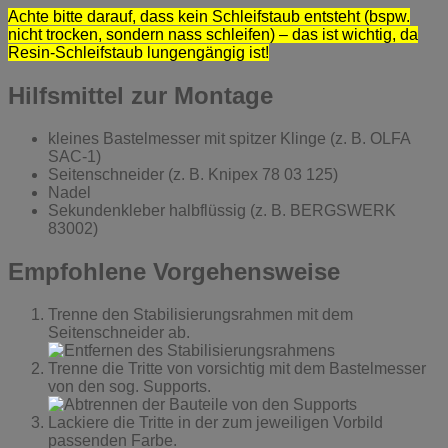
Achte bitte darauf, dass kein Schleifstaub entsteht (bspw.
nicht trocken, sondern nass schleifen) – das ist wichtig, da
Resin-Schleifstaub lungengängig ist!
Hilfsmittel zur Montage
kleines Bastelmesser mit spitzer Klinge (z. B. OLFA
SAC-1)
Seitenschneider (z. B. Knipex 78 03 125)
Nadel
Sekundenkleber halbflüssig (z. B. BERGSWERK
83002)
Empfohlene Vorgehensweise
Trenne den Stabilisierungsrahmen mit dem
Seitenschneider ab.
Trenne die Tritte von vorsichtig mit dem Bastelmesser
von den sog. Supports.
Lackiere die Tritte in der zum jeweiligen Vorbild
passenden Farbe.