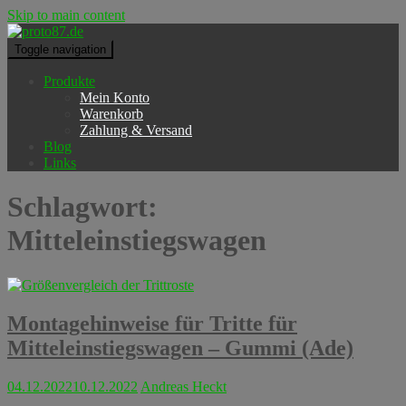
Skip to main content
Toggle navigation
Produkte
Mein Konto
Warenkorb
Zahlung & Versand
Blog
Links
Schlagwort:
Mitteleinstiegswagen
Montagehinweise für Tritte für
Mitteleinstiegswagen – Gummi (Ade)
04.12.2022
10.12.2022
Andreas Heckt