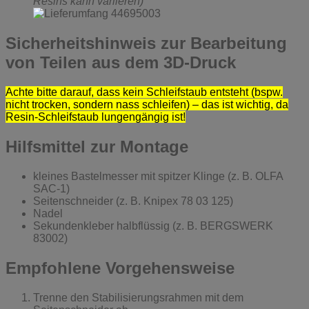
Resins kann variieren)
Sicherheitshinweis zur Bearbeitung
von Teilen aus dem 3D-Druck
Achte bitte darauf, dass kein Schleifstaub entsteht (bspw.
nicht trocken, sondern nass schleifen) – das ist wichtig, da
Resin-Schleifstaub lungengängig ist!
Hilfsmittel zur Montage
kleines Bastelmesser mit spitzer Klinge (z. B. OLFA
SAC-1)
Seitenschneider (z. B. Knipex 78 03 125)
Nadel
Sekundenkleber halbflüssig (z. B. BERGSWERK
83002)
Empfohlene Vorgehensweise
Trenne den Stabilisierungsrahmen mit dem