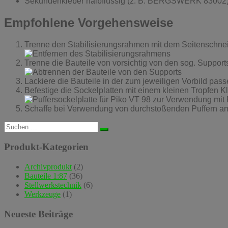
Sekundenkleber halbflüssig (z. B. BERGSWERK 83002
Empfohlene Vorgehensweise
Trenne den Stabilisierungsrahmen mit dem Seitenschnei
Trenne die Bauteile von vorsichtig von den sog. Support
Lackiere die Bauteile in der zum jeweiligen Vorbild pas
Befestige die Sockelplatten mit einem kleinen Tropfen Kl
Schaffe bei Verwendung von durchstoßenden Puffern am 
Suchen
nach:
Produkt-Kategorien
Archivprodukt
(2)
Bauteile 1:87
(36)
Stellwerkstechnik
(6)
Werkzeuge
(1)
Neueste Beiträge