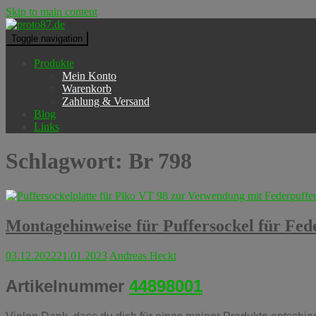
Skip to main content
Toggle navigation
Produkte
Mein Konto
Warenkorb
Zahlung & Versand
Blog
Links
Schlagwort:
Br 798
Montagehinweise für Puffersockel für Fed
03.12.2022
21.01.2023
Andreas Heckt
Artikelnummer
44898001