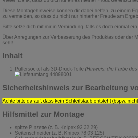
Vielen Dank, dass du dich für eines meiner Produkte entschie
Diese Montagehinweise können dir dabei helfen, zu einem Erge
zu vermeiden, so dass du nicht nur hinterher Freude am Erge
Bitte setze dich mit mir in Verbindung, falls es doch einmal 
Über Anregungen zur Verbesserung des Produktes oder der M
sehr!
Inhalt
Puffersockel als 3D-Druck-Teile
(Hinweis: die Farbe des
Sicherheitshinweis zur Bearbeitung v
Achte bitte darauf, dass kein Schleifstaub entsteht (bspw. nich
Hilfsmittel zur Montage
spitze Pinzette (z. B. Knipex 92 32 29)
Seitenschneider (z. B. Knipex 78 03 125)