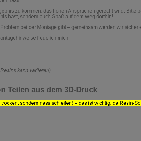
den hast!
bnis zu kommen, das hohen Ansprüchen gerecht wird. Bitte befol
bnis hast, sondern auch Spaß auf dem Weg dorthin!
ein Problem bei der Montage gibt – gemeinsam werden wir sicher 
ontagehinweise freue ich mich
 Resins kann variieren)
on Teilen aus dem 3D-Druck
t trocken, sondern nass schleifen) – das ist wichtig, da Resin-Sc