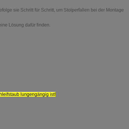
ge sie Schritt für Schritt, um Stolperfallen bei der Montage
eine Lösung dafür finden.
hleifstaub lungengängig ist!