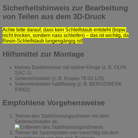
Sicherheitshinweis zur Bearbeitung
von Teilen aus dem 3D-Druck
Achte bitte darauf, dass kein Schleifstaub entsteht (bspw.
nicht trocken, sondern nass schleifen) – das ist wichtig, da
Resin-Schleifstaub lungengängig ist!
Hilfsmittel zur Montage
kleines Bastelmesser mit spitzer Klinge (z. B. OLFA
SAC-1)
Seitenschneider (z. B. Knipex 78 03 125)
Sekundenkleber halbflüssig (z. B. BERGSWERK
83002)
Empfohlene Vorgehensweise
Trenne den Stabilisierungsrahmen mit dem
Seitenschneider ab.
Trenne die Spannplatten von vorsichtig mit dem