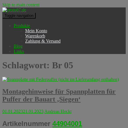
Skip to main content
Toggle navigation
Produkte
Mein Konto
Warenkorb
Zahlung & Versand
Blog
Links
Schlagwort:
Br 05
Montagehinweise für Spannplatten für
Puffer der Bauart ‚Siegen‘
01.01.2023
21.01.2023
Andreas Heckt
Artikelnummer
44904001