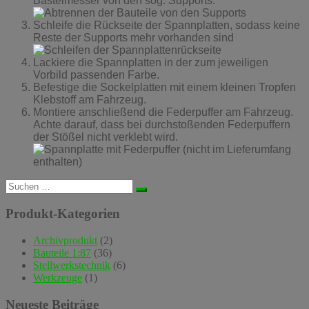
Bastelmesser von den sog. Supports.
Schleife die Rückseite der Spannplatten, sodass keine
Reste der Supports mehr vorhanden sind
Lackiere die Spannplatten in der zum jeweiligen
Vorbild passenden Farbe.
Befestige die Sockelplatten mit einem kleinen Tropfen
Klebstoff am Fahrzeug.
Montiere anschließend die Federpuffer am Fahrzeug.
Achte darauf, dass bei durchstoßenden Federpuffern
der Stößel nicht verklebt wird.
Suchen
nach:
Produkt-Kategorien
Archivprodukt
(2)
Bauteile 1:87
(36)
Stellwerkstechnik
(6)
Werkzeuge
(1)
Neueste Beiträge