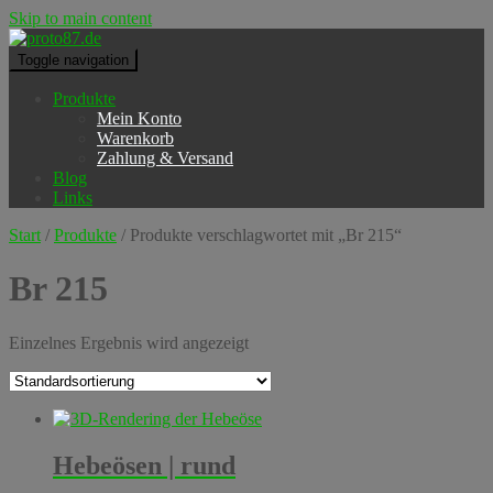
Skip to main content
Toggle navigation
Produkte
Mein Konto
Warenkorb
Zahlung & Versand
Blog
Links
Start
/
Produkte
/ Produkte verschlagwortet mit „Br 215“
Br 215
Einzelnes Ergebnis wird angezeigt
Hebeösen | rund