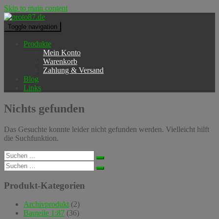
Skip to main content
Toggle navigation
Produkte
Mein Konto
Warenkorb
Zahlung & Versand
Blog
Links
Nichts gefunden
Das Gesuchte konnte leider nicht gefunden werden. Vielleicht hilft
die Suchfunktion.
Suchen
nach:
Suchen
nach:
Produkt-Kategorien
Archivprodukt
(2)
Bauteile 1:87
(36)