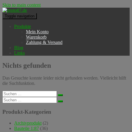
Skip to main content
Toggle navigation
Produkte
Mein Konto
Warenkorb
Zahlung & Versand
Blog
Links
Nichts gefunden
Das Gesuchte konnte leider nicht gefunden werden. Vielleicht hilft
die Suchfunktion.
Suchen
nach:
Suchen
nach:
Produkt-Kategorien
Archivprodukt
(2)
Bauteile 1:87
(36)