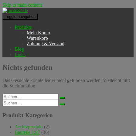
Skip to main content
Toggle navigation
Produkte
Mein Konto
Warenkorb
Zahlung & Versand
Blog
Links
Nichts gefunden
Das Gesuchte konnte leider nicht gefunden werden. Vielleicht hilft
die Suchfunktion.
Suchen
nach:
Suchen
nach:
Produkt-Kategorien
Archivprodukt
(2)
Bauteile 1:87
(36)